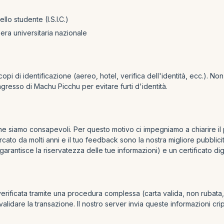
llo studente (I.S.I.C.)
ssera universitaria nazionale
opi di identificazione (aereo, hotel, verifica dell'identità, ecc.). 
gresso di Machu Picchu per evitare furti d'identità.
 siamo consapevoli. Per questo motivo ci impegniamo a chiarire il più
ercato da molti anni e il tuo feedback sono la nostra migliore pubbli
 garantisce la riservatezza delle tue informazioni) e un certificato d
 verificata tramite una procedura complessa (carta valida, non rubata
validare la transazione. Il nostro server invia queste informazioni c