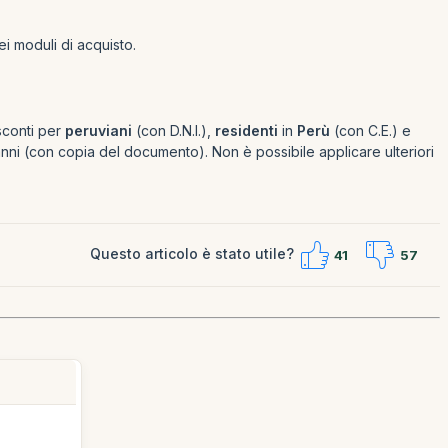
ei moduli di acquisto.
 sconti per
peruviani
(con D.N.I.),
residenti
in
Perù
(con C.E.) e
nni (con copia del documento). Non è possibile applicare ulteriori
Questo articolo è stato utile?
41
57