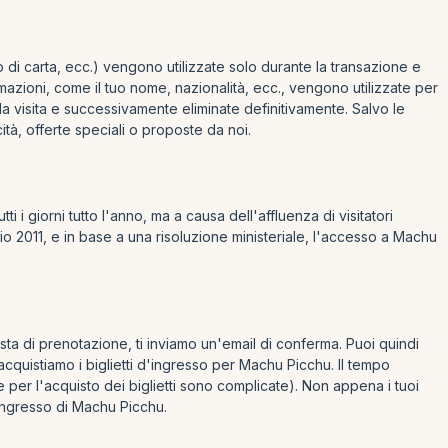
o di carta, ecc.) vengono utilizzate solo durante la transazione e
azioni, come il tuo nome, nazionalità, ecc., vengono utilizzate per
lla visita e successivamente eliminate definitivamente. Salvo le
tà, offerte speciali o proposte da noi.
i i giorni tutto l'anno, ma a causa dell'affluenza di visitatori
uglio 2011, e in base a una risoluzione ministeriale, l'accesso a Machu
ta di prenotazione, ti inviamo un'email di conferma. Puoi quindi
cquistiamo i biglietti d'ingresso per Machu Picchu. Il tempo
he per l'acquisto dei biglietti sono complicate). Non appena i tuoi
l'ingresso di Machu Picchu.