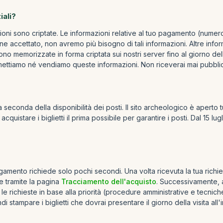
iali?
zioni sono criptate. Le informazioni relative al tuo pagamento (numer
 accettato, non avremo più bisogno di tali informazioni. Altre inform
gono memorizzate in forma criptata sui nostri server fino al giorno de
smettiamo né vendiamo queste informazioni. Non riceverai mai pubblici
econda della disponibilità dei posti. Il sito archeologico è aperto tutt
cquistare i biglietti il prima possibile per garantire i posti. Dal 15 l
mento richiede solo pochi secondi. Una volta ricevuta la tua richies
e tramite la pagina
Tracciamento dell'acquisto
. Successivamente, a
 le richieste in base alla priorità (procedure amministrative e tecnic
ndi stampare i biglietti che dovrai presentare il giorno della visita al