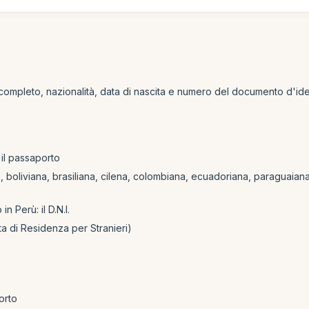
completo, nazionalità, data di nascita e numero del documento d'ident
: il passaporto
ina, boliviana, brasiliana, cilena, colombiana, ecuadoriana, paraguaian
n Perù: il D.N.I.
arta di Residenza per Stranieri)
porto