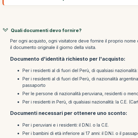
Quali documenti devo fornire?
Per ogni acquisto, ogni visitatore deve fornire il proprio nome 
il documento originale il giorno della visita.
Documento d'identità richiesto per l'acquisto:
Per i residenti al di fuori del Perù, di qualsiasi nazionalità
Per i residenti al di fuori del Perù, di nazionalità argent
passaporto
Per le persone di nazionalità peruviana, residenti o meno i
Per i residenti in Perù, di qualsiasi nazionalità: la C.E. (C
Documenti necessari per ottenere uno sconto:
Per i peruviani e i residenti: il D.N.I. o la C.E.
Per i bambini di età inferiore ai 17 anni: il D.N.I. o il passa