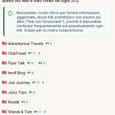
questo sito web è stato creato nel luglio 2012.
Nonostante i nostri sforzi per fornire informazioni
aggiornate, alcuni link potrebbero non essere più
attivi ("link non funzionanti"), poiché è impossibile
verificare frequentemente ed esaustivamente ogni
link. Grazie per la vostra comprensione.
Adventurous Travels
#1
ClubTread
#1
Flyer Talk
#1
#2
Imoff Blog
#1
Joe Journey
#1
Juicy Trips
#1
Reddit
#1
Shereli & Tom
#1