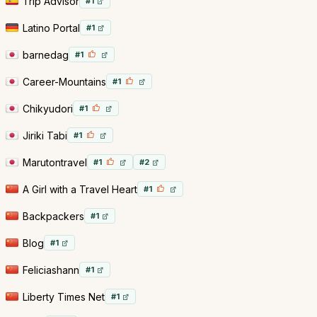
Trip Advisor
#1
Latino Portal
#1
barnedag
#1
Career-Mountains
#1
Chikyudori
#1
Jiriki Tabi
#1
Marutontravel
#1
#2
A Girl with a Travel Heart
#1
Backpackers
#1
Blog
#1
Feliciashann
#1
Liberty Times Net
#1