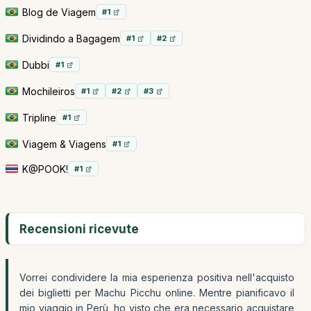
Blog de Viagem
#1
Dividindo a Bagagem
#1
#2
Dubbi
#1
Mochileiros
#1
#2
#3
Tripline
#1
Viagem & Viagens
#1
K@POOK!
#1
Recensioni ricevute
Vorrei condividere la mia esperienza positiva nell'acquisto
dei biglietti per Machu Picchu online. Mentre pianificavo il
mio viaggio in Perù, ho visto che era necessario acquistare