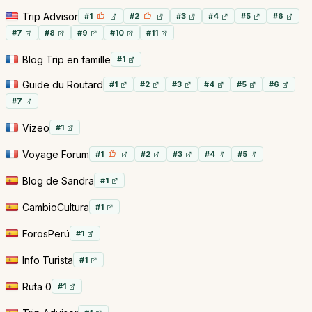
Trip Advisor
#1
#2
#3
#4
#5
#6
#7
#8
#9
#10
#11
Blog Trip en famille
#1
Guide du Routard
#1
#2
#3
#4
#5
#6
#7
Vizeo
#1
Voyage Forum
#1
#2
#3
#4
#5
Blog de Sandra
#1
CambioCultura
#1
ForosPerú
#1
Info Turista
#1
Ruta 0
#1