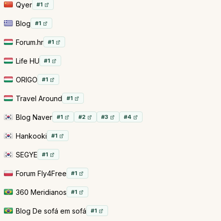
Qyer
#1
Blog
#1
Forum.hr
#1
Life HU
#1
ORIGO
#1
Travel Around
#1
Blog Naver
#1
#2
#3
#4
Hankooki
#1
SEGYE
#1
Forum Fly4Free
#1
360 Meridianos
#1
Blog De sofá em sofá
#1