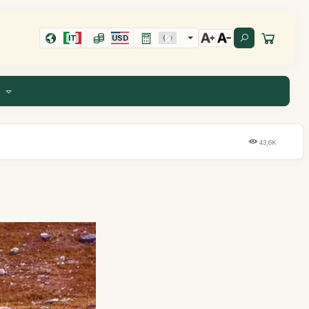
IT
USD
I
43,6K