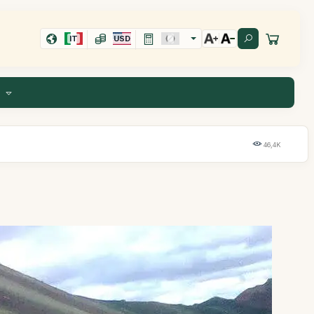
IT
USD
I
46,4K