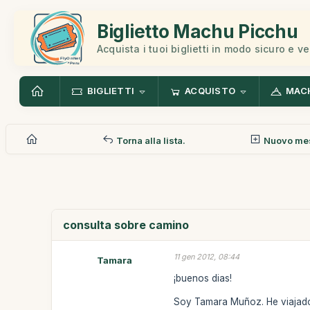
Biglietto Machu Picchu
Acquista i tuoi biglietti in modo sicuro e v
BIGLIETTI
ACQUISTO
MAC
Torna alla lista.
Nuovo me
consulta sobre camino
11 gen 2012, 08:44
Tamara
¡buenos dias!
Soy Tamara Muñoz. He viajado