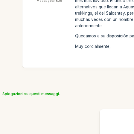
mes más lluvioso. El único tr
Messages: 825
alternativos que llegan a Agu
trekkings, el del Salcantay, p
muchas veces con un nombre si
anteriormente.
Quedamos a su disposición par
Muy cordialmente,
Spiegazioni su questi messaggi.