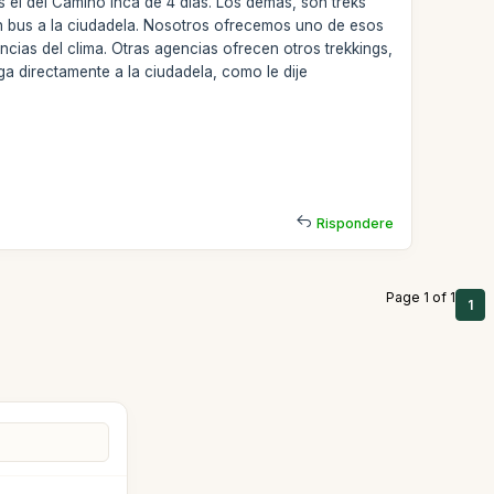
 el del Camino Inca de 4 días. Los demás, son treks
n bus a la ciudadela. Nosotros ofrecemos uno de esos
ncias del clima. Otras agencias ofrecen otros trekkings,
a directamente a la ciudadela, como le dije
Rispondere
Page 1 of 1
1