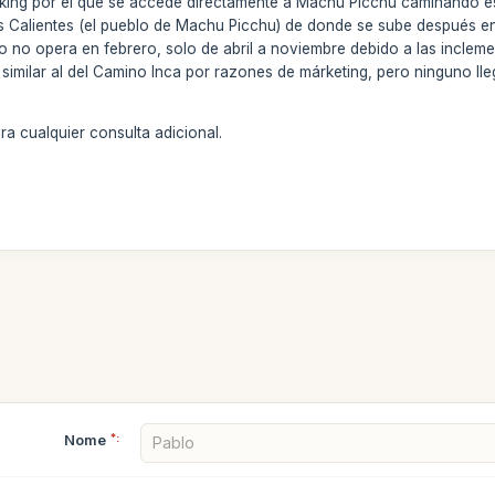
ekking por el que se accede directamente a Machu Picchu caminando es
as Calientes (el pueblo de Machu Picchu) de donde se sube después e
ero no opera en febrero, solo de abril a noviembre debido a las incleme
milar al del Camino Inca por razones de márketing, pero ninguno lleg
a cualquier consulta adicional.
Nome
*: