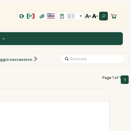
IT
USD
I
ggio successivo.
Page 1 of 1
1