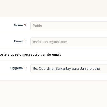
Nome
*:
Email
*
:
poste a questo messaggio tramite email.
Oggetto
*
: