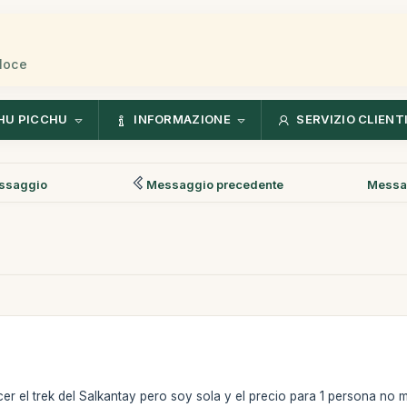
eloce
HU PICCHU
INFORMAZIONE
SERVIZIO CLIENT
ssaggio
Messaggio precedente
Messa
er el trek del Salkantay pero soy sola y el precio para 1 persona no