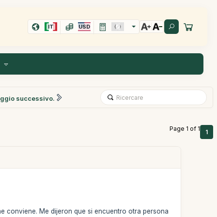
IT
USD
I
ggio successivo.
Page 1 of 1
1
 me conviene. Me dijeron que si encuentro otra persona