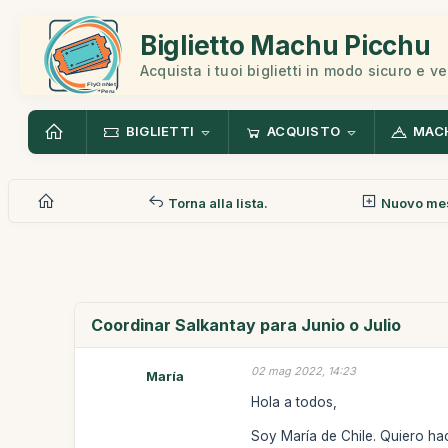
Biglietto Machu Picchu
Acquista i tuoi biglietti in modo sicuro e v
BIGLIETTI
ACQUISTO
MAC
Torna alla lista.
Nuovo me
Coordinar Salkantay para Junio o Julio
02 mag 2022, 14:23
María
Hola a todos,
Soy María de Chile. Quiero hac