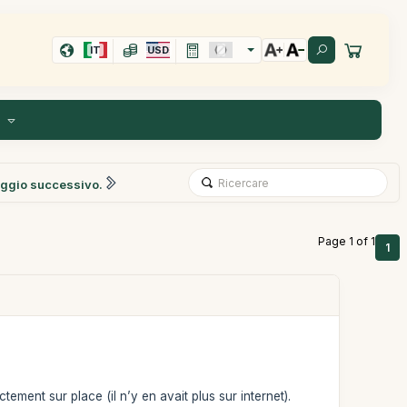
IT
USD
I
ggio successivo.
Page 1 of 1
1
ment sur place (il n’y en avait plus sur internet).