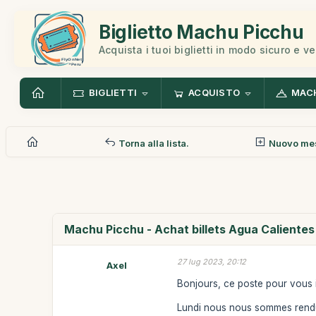
Biglietto Machu Picchu
Acquista i tuoi biglietti in modo sicuro e v
BIGLIETTI
ACQUISTO
MAC
Torna alla lista.
Nuovo me
Machu Picchu - Achat billets Agua Calientes
27 lug 2023, 20:12
Axel
Bonjours, ce poste pour vous 
Lundi nous nous sommes rendu à